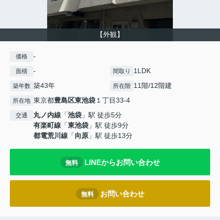
【外観】
-
価格
-
1LDK
面積
間取り
築43年
11階/12階建
築年数
所在階
東京都
豊島区
東池袋
１丁目33-4
所在地
丸ノ内線
「
池袋
」駅 徒歩5分
交通
有楽町線
「
東池袋
」駅 徒歩9分
都電荒川線
「
向原
」駅 徒歩13分
LINEからお問い合わせ
無料
お問い合わせ
無料