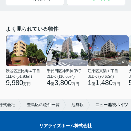
よく見られている物件
渋谷区恵比寿４丁目
千代田区神田神保町１丁目
江東区東陽１丁目
1LDK (51.93㎡)
2LDK (116.65㎡)
3LDK (70.62㎡)
3
9,980
4
3,800
1
1,480
万円
億
万円
億
万円
株式会社
豊島区の物件一覧
池袋駅
ニュー池袋ハイツ
リアライズホーム株式会社