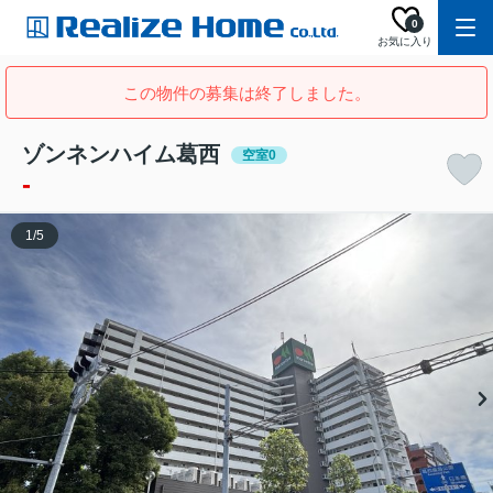
0
お気に入り
この物件の募集は終了しました。
ゾンネンハイム葛西
空室0
-
1
/
5