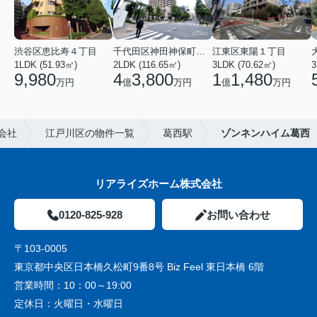
渋谷区恵比寿４丁目
千代田区神田神保町１丁目
江東区東陽１丁目
1LDK (51.93㎡)
2LDK (116.65㎡)
3LDK (70.62㎡)
3
9,980
4
3,800
1
1,480
万円
億
万円
億
万円
会社
江戸川区の物件一覧
葛西駅
ゾンネンハイム葛西
リアライズホーム株式会社
0120-825-928
お問い合わせ
〒103-0005
東京都中央区日本橋久松町9番8号 Biz Feel 東日本橋 6階
営業時間：
10：00～19:00
定休日：
火曜日・水曜日