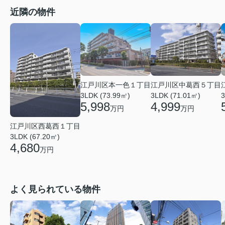
近隣の物件
江戸川区本一色１丁目
江戸川区中葛西５丁目
3LDK (73.99㎡)
3LDK (71.01㎡)
3
5,998
4,999
万円
万円
江戸川区西葛西１丁目
3LDK (67.20㎡)
4,680
万円
よく見られている物件