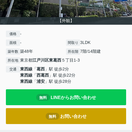
【外観】
-
価格
-
3LDK
面積
間取り
築48年
7階/14階建
築年数
所在階
東京都
江戸川区
東葛西
５丁目1-3
所在地
東西線
「
葛西
」駅 徒歩2分
交通
東西線
「
西葛西
」駅 徒歩22分
東西線
「
浦安
」駅 徒歩28分
LINEからお問い合わせ
無料
お問い合わせ
無料