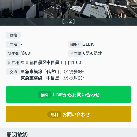
【展望】
-
価格
-
2LDK
面積
間取り
築53年
6階/8階建
築年数
所在階
東京都
目黒区
中目黒
１丁目1-63
所在地
東急東横線
「
代官山
」駅 徒歩6分
交通
東急東横線
「
中目黒
」駅 徒歩6分
LINEからお問い合わせ
無料
お問い合わせ
無料
周辺施設