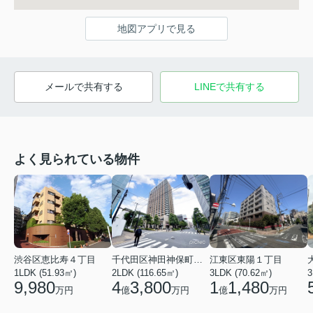
地図アプリで見る
メールで共有する
LINEで共有する
よく見られている物件
渋谷区恵比寿４丁目
千代田区神田神保町１丁目
江東区東陽１丁目
1LDK (51.93㎡)
2LDK (116.65㎡)
3LDK (70.62㎡)
3
9,980
4
3,800
1
1,480
万円
億
万円
億
万円