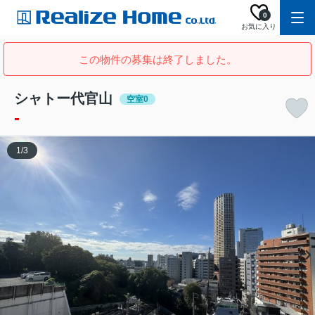
0
お気に入り
この物件の募集は終了しました。
シャトー代官山
空室0
-
1
/
3