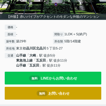
【外観】赤いパイプがアクセントのモダンな外観のマンション
-
価格
-
1LDK＋S(納戸)
面積
間取り
築29年
5階/14階建
築年数
所在階
東京都
品川区
北品川
５丁目5-27
所在地
山手線
「
大崎
」駅 徒歩5分
交通
東急池上線
「
五反田
」駅 徒歩11分
山手線
「
五反田
」駅 徒歩11分
LINEからお問い合わせ
無料
お問い合わせ
無料