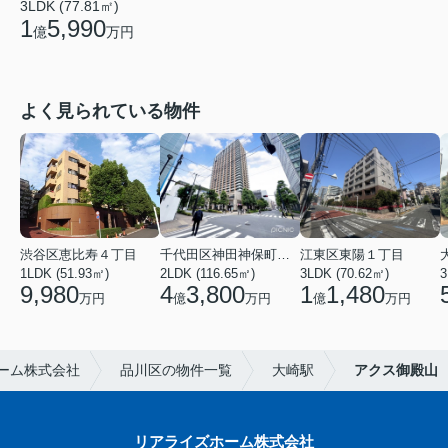
3LDK (77.81㎡)
1
5,990
億
万円
よく見られている物件
渋谷区恵比寿４丁目
千代田区神田神保町１丁目
江東区東陽１丁目
1LDK (51.93㎡)
2LDK (116.65㎡)
3LDK (70.62㎡)
3
9,980
4
3,800
1
1,480
万円
億
万円
億
万円
ーム株式会社
品川区の物件一覧
大崎駅
アクス御殿山
リアライズホーム株式会社