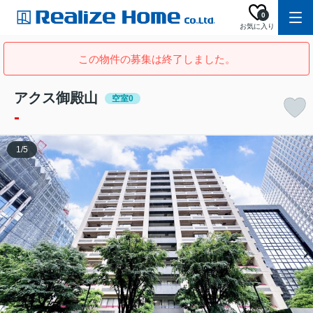
0
お気に入り
この物件の募集は終了しました。
アクス御殿山
空室0
-
1
/
5