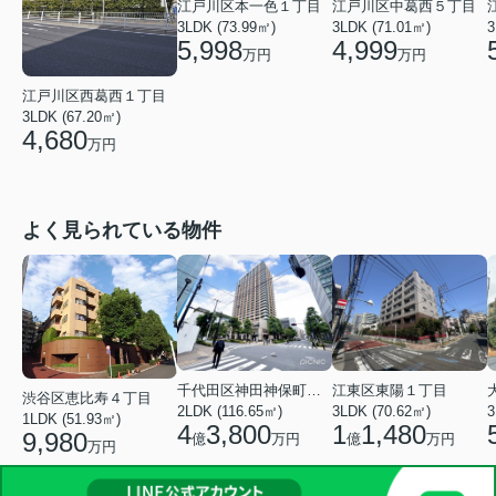
江戸川区本一色１丁目
江戸川区中葛西５丁目
3LDK (73.99㎡)
3LDK (71.01㎡)
3
5,998
4,999
万円
万円
江戸川区西葛西１丁目
3LDK (67.20㎡)
4,680
万円
よく見られている物件
千代田区神田神保町１丁目
江東区東陽１丁目
渋谷区恵比寿４丁目
2LDK (116.65㎡)
3LDK (70.62㎡)
3
1LDK (51.93㎡)
4
3,800
1
1,480
9,980
億
万円
億
万円
万円