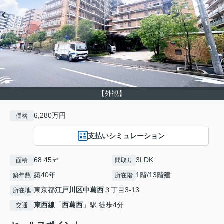
【外観】
6,280万円
価格
支払いシミュレーション
68.45㎡
3LDK
面積
間取り
築40年
1階/13階建
築年数
所在階
東京都
江戸川区
中葛西
３丁目3-13
所在地
東西線
「
西葛西
」駅 徒歩4分
交通