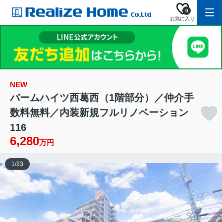
0
お気に入り
NEW
バームハイツ西葛西（1階部分）／仲介手
数料無料／内装新規フルリノベーション
116
6,280
万円
1
/
23