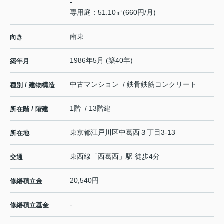
-
専用庭：51.10㎡(660円/月)
南東
向き
1986年5月 (築40年)
築年月
中古マンション / 鉄骨鉄筋コンクリート
種別 / 建物構造
1階 / 13階建
所在階 / 階建
東京都
江戸川区
中葛西
３丁目3-13
所在地
東西線
「
西葛西
」駅 徒歩4分
交通
20,540円
修繕積立金
-
修繕積立基金