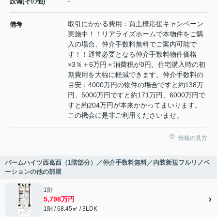
-
設備(その他)
取引にかかる費用：買主様応援キャンペーン
備考
実施中！！リアライズホームで本物件をご購
入の場合、仲介手数料無料でご案内可能で
す！！通常必要となる仲介手数料物件価格
×3％＋6万円＋消費税が0円。住宅購入時の初
期費用を大幅に軽減できます。仲介手数料の
目安：4000万円の物件の場合ですと約138万
円、5000万円ですと約171万円、6000万円で
すと約204万円が本来かかってまいります。
この機会に是非ご利用くださいませ。
情報の見方
バームハイツ西葛西（1階部分）／仲介手数料無料／内装新規フルリノベ
ーションの他の部屋
1階
5,798万円
1階 / 68.45㎡ / 3LDK