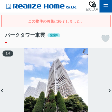
0
お気に入り
この物件の募集は終了しました。
パークタワー東雲
空室0
-
1
/
4