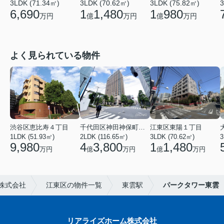
3LDK (71.34㎡)
3LDK (70.62㎡)
3LDK (75.82㎡)
3
6,690
1
1,480
1
980
万円
億
万円
億
万円
よく見られている物件
渋谷区恵比寿４丁目
千代田区神田神保町１丁目
江東区東陽１丁目
1LDK (51.93㎡)
2LDK (116.65㎡)
3LDK (70.62㎡)
3
9,980
4
3,800
1
1,480
万円
億
万円
億
万円
株式会社
江東区の物件一覧
東雲駅
パークタワー東雲
リアライズホーム株式会社