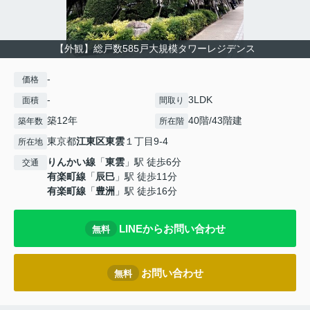
【外観】総戸数585戸大規模タワーレジデンス
-
価格
-
3LDK
面積
間取り
築12年
40階/43階建
築年数
所在階
東京都
江東区
東雲
１丁目9-4
所在地
りんかい線
「
東雲
」駅 徒歩6分
交通
有楽町線
「
辰巳
」駅 徒歩11分
有楽町線
「
豊洲
」駅 徒歩16分
LINEからお問い合わせ
無料
お問い合わせ
無料