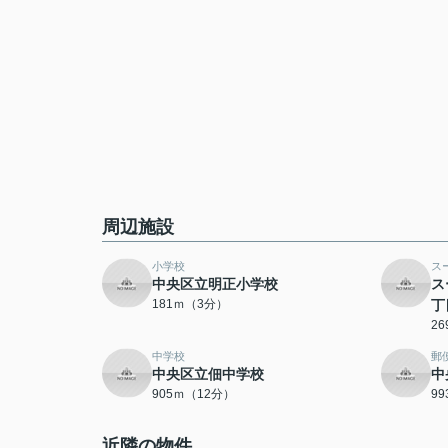
周辺施設
小学校
ス
中央区立明正小学校
ス
181ｍ（3分）
丁
2
中学校
郵
中央区立佃中学校
中
905ｍ（12分）
9
近隣の物件