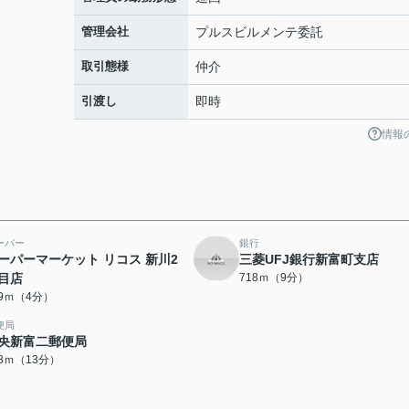
管理会社
プルスビルメンテ委託
取引態様
仲介
引渡し
即時
情報
ーパー
銀行
ーパーマーケット リコス 新川2
三菱UFJ銀行新富町支店
目店
718ｍ（9分）
69ｍ（4分）
便局
央新富二郵便局
93ｍ（13分）