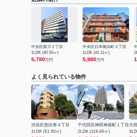
中央区新川２丁目
中央区日本橋浜町３丁目
1LDK (40.50㎡)
1LDK (41.11㎡)
2
5,780
5,980
1
万円
万円
よく見られている物件
渋谷区恵比寿４丁目
千代田区神田神保町１丁目
大
1LDK (51.93㎡)
2LDK (116.65㎡)
3LD