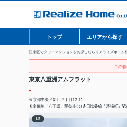
トップ
エリアから探す
江東区でタワーマンションをお探しならリアライズホーム
この物
東京八重洲アムフラット
-
東京都
中央区
新川
２丁目12-11
京葉線「八丁堀」駅徒歩3分
日比谷線「茅場町」駅
1
/
5