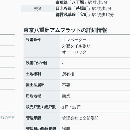
京葉線
「
八丁堀
」駅 徒歩3分
日比谷線
「
茅場町
」駅 徒歩8分
交通
都営浅草線
「
宝町
」駅 徒歩12分
東京八重洲アムフラットの詳細情報
設備条件
エレベーター
外観タイル張り
オートロック
設備(その他)
-
土地権利
所有権
国土法届出
不要
用途地域
商業
販売戸数 / 総戸数
1戸 / 22戸
情報の見方
管理形態
管理会社に全部委託
管理員の勤務形態
巡回