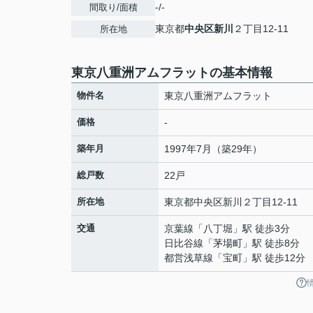
-/-
間取り/面積
東京都
中央区
新川
２丁目12-11
所在地
東京八重洲アムフラットの基本情報
物件名
東京八重洲アムフラット
価格
-
築年月
1997年7月（築29年）
総戸数
22戸
所在地
東京都
中央区
新川
２丁目12-11
交通
京葉線
「
八丁堀
」駅 徒歩3分
日比谷線
「
茅場町
」駅 徒歩8分
都営浅草線
「
宝町
」駅 徒歩12分