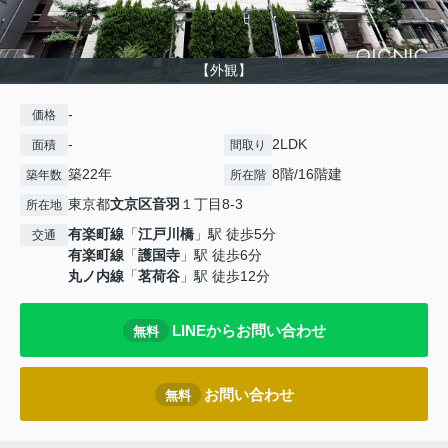
【外観】
-
価格
-
2LDK
面積
間取り
築22年
8階/16階建
築年数
所在階
東京都
文京区
音羽
１丁目8-3
所在地
有楽町線
「
江戸川橋
」駅 徒歩5分
交通
有楽町線
「
護国寺
」駅 徒歩6分
丸ノ内線
「
茗荷谷
」駅 徒歩12分
LINEからお問い合わせ
無料
お問い合わせ
無料