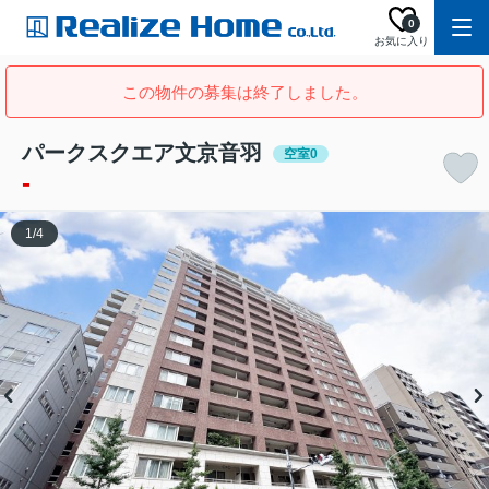
0
お気に入り
この物件の募集は終了しました。
パークスクエア文京音羽
空室0
-
1
/
4