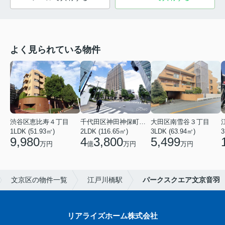
よく見られている物件
渋谷区恵比寿４丁目
千代田区神田神保町１丁目
大田区南雪谷３丁目
1LDK (51.93㎡)
2LDK (116.65㎡)
3LDK (63.94㎡)
3
9,980
4
3,800
5,499
万円
億
万円
万円
文京区の物件一覧
江戸川橋駅
パークスクエア文京音羽
リアライズホーム株式会社