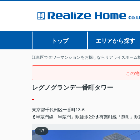
トップ
エリアから探す
江東区でタワーマンションをお探しならリアライズホーム
この物
レグノグランデ一番町タワー
-
東京都
千代田区
一番町
13-6
半蔵門線「半蔵門」駅徒歩2分
有楽町線「麹町」駅
1
/
7