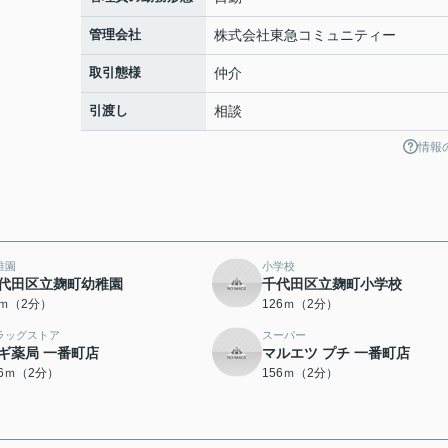
管理会社
株式会社東急コミュニティー
取引態様
仲介
引渡し
相談
情報
稚園
小学校
代田区立麹町幼稚園
千代田区立麹町小学校
9ｍ（2分）
126ｍ（2分）
ラッグストア
スーパー
ギ薬局 一番町店
マルエツ プチ 一番町店
56ｍ（2分）
156ｍ（2分）