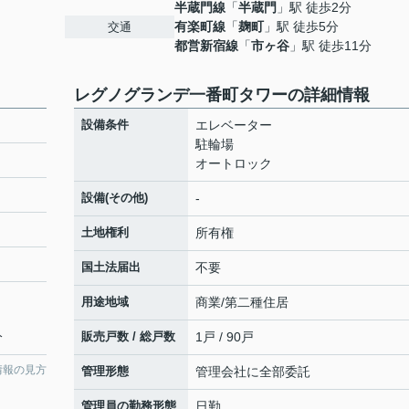
半蔵門線
「
半蔵門
」駅 徒歩2分
有楽町線
「
麹町
」駅 徒歩5分
交通
都営新宿線
「
市ヶ谷
」駅 徒歩11分
レグノグランデ一番町タワーの詳細情報
設備条件
エレベーター
駐輪場
オートロック
設備(その他)
-
土地権利
所有権
国土法届出
不要
用途地域
商業/第二種住居
分
販売戸数 / 総戸数
1戸 / 90戸
情報の見方
管理形態
管理会社に全部委託
管理員の勤務形態
日勤