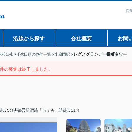
営業
沿線から探す
会社概要
お問
株式会社
レグノグランデ一番町タワー
千代田区の物件一覧
半蔵門駅
件の募集は終了しました。
徒歩5分
都営新宿線「市ヶ谷」駅徒歩11分