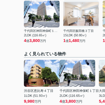
千代田区神田神保町１丁目
千代田区飯田橋３丁目
2LDK (116.65㎡)
1SLDK (50.80㎡)
2
4
3,800
1
1,480
1
億
万円
億
万円
よく見られている物件
渋谷区恵比寿４丁目
千代田区神田神保町１丁目
大
1LDK (51.93㎡)
2LDK (116.65㎡)
3LD
9,980
4
3,800
5,
万円
億
万円