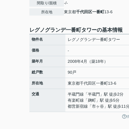
-/-
間取り/面積
東京都
千代田区
一番町
13-6
所在地
レグノグランデ一番町タワーの基本情報
物件名
レグノグランデ一番町タワー
価格
-
築年月
2008年4月（築18年）
総戸数
90戸
所在地
東京都
千代田区
一番町
13-6
交通
半蔵門線
「
半蔵門
」駅 徒歩2分
有楽町線
「
麹町
」駅 徒歩5分
都営新宿線
「
市ヶ谷
」駅 徒歩11