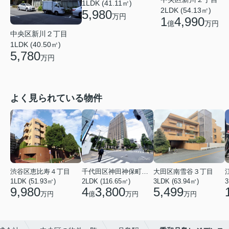
1LDK (41.11㎡)
2LDK (54.13㎡)
5,980
万円
1
4,990
億
万円
中央区新川２丁目
1LDK (40.50㎡)
5,780
万円
よく見られている物件
渋谷区恵比寿４丁目
千代田区神田神保町１丁目
大田区南雪谷３丁目
1LDK (51.93㎡)
2LDK (116.65㎡)
3LDK (63.94㎡)
3
9,980
4
3,800
5,499
万円
億
万円
万円