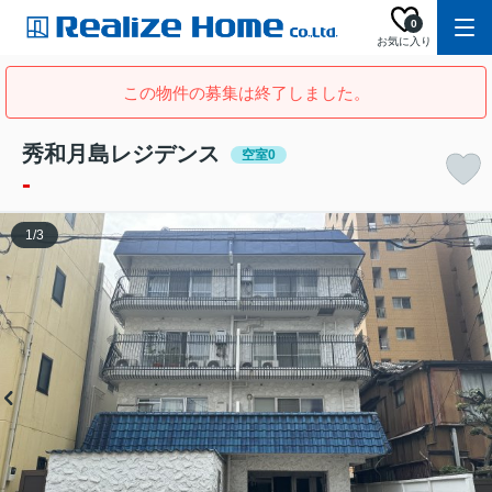
0
お気に入り
この物件の募集は終了しました。
秀和月島レジデンス
空室0
-
1
/
3