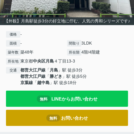
【外観】月島駅徒歩3分の好立地に佇む、人気の秀和シリーズです♪
-
価格
-
3LDK
面積
間取り
築48年
4階/4階建
築年数
所在階
東京都
中央区
月島
４丁目13-3
所在地
都営大江戸線
「
月島
」駅 徒歩3分
交通
都営大江戸線
「
勝どき
」駅 徒歩5分
京葉線
「
越中島
」駅 徒歩18分
LINEからお問い合わせ
無料
お問い合わせ
無料