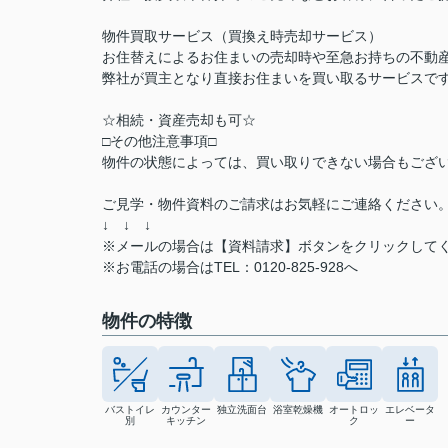
物件買取サービス（買換え時売却サービス）
お住替えによるお住まいの売却時や至急お持ちの不動
弊社が買主となり直接お住まいを買い取るサービスで
☆相続・資産売却も可☆
□その他注意事項□
物件の状態によっては、買い取りできない場合もござ
ご見学・物件資料のご請求はお気軽にご連絡ください
↓ ↓ ↓
※メールの場合は【資料請求】ボタンをクリックして
※お電話の場合はTEL：0120-825-928へ
物件の特徴
バストイレ
カウンター
独立洗面台
浴室乾燥機
オートロッ
エレベータ
別
キッチン
ク
ー