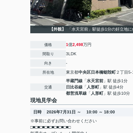
【外観】
「水天宮前」駅徒歩1分の好立地に
1
億
2,498
万円
価格
3LDK
間取り
-
向き
東京都
中央区
日本橋蛎殻町
２丁目5-
所在地
半蔵門線
「
水天宮前
」駅 徒歩1分
日比谷線
「
人形町
」駅 徒歩4分
交通
都営浅草線
「
人形町
」駅 徒歩10分
現地見学会
日時
2026年7月31日 ～ 10:00 ～ 18:00
※事前に必ずお問い合わせください
□■□■□■□■□■□■□■□■□