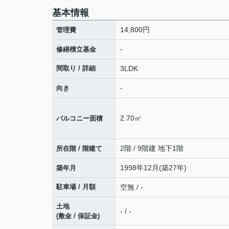
基本情報
14,800円
管理費
-
修繕積立基金
間取り / 詳細
3LDK
-
向き
2.70㎡
バルコニー面積
2階 / 9階建 地下1階
所在階 / 階建て
1998年12月(築27年)
築年月
駐車場 / 月額
空無 / -
土地
- / -
(敷金 / 保証金)