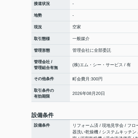
-
接道状況
-
地勢
空家
現況
一般媒介
取引態様
管理会社に全部委託
管理形態
管理会社 /
(株)エム・シー・サービス / 有
管理組合有無
その他条件
町会費月:300円
取引条件の
2026年08月20日
有効期限
設備条件
設備条件
リフォーム済 / 現地見学会 / フロ
器洗い乾燥機 / システムキッチン 