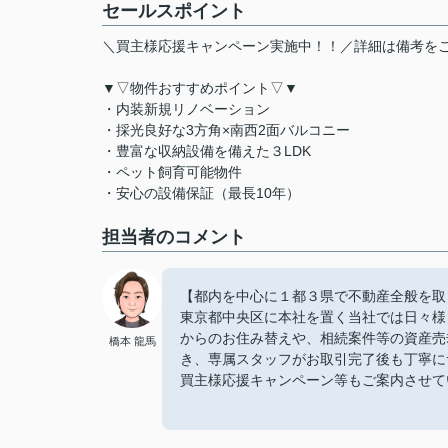
セールスポイント
＼買主様応援キャンペーン実施中！！／詳細は備考を
▼▽物件おすすめポイント▽▼
・内装新規リノベーション
・採光良好な3方角×南西2面バルコニー
・豊富な収納設備を備えた３LDK
・ペット飼育可能物件
・安心の設備保証（最長10年）
担当者のコメント
【都内を中心に１都３県で不動産全般を取
東京都中央区に本社を置く当社では日々様
からのお住み替えや、相続案件等の資産売
橋本 龍馬
き、専属スタッフがお取引完了後も丁寧に
買主様応援キャンペーン等もご案内させて