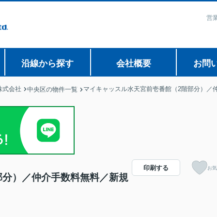
営業
沿線から探す
会社概要
お問
株式会社
マイキャッスル水天宮前壱番館（2階部分）／
中央区の物件一覧
印刷する
お気
部分）／仲介手数料無料／新規