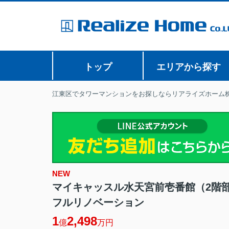
トップ
エリアから探す
江東区でタワーマンションをお探しならリアライズホーム
NEW
マイキャッスル水天宮前壱番館（2階
フルリノベーション
1
2,498
億
万円