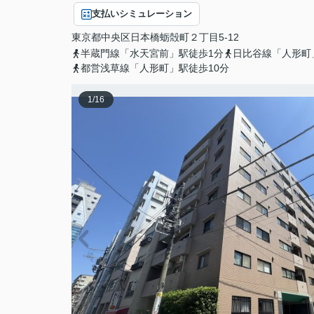
支払いシミュレーション
東京都
中央区
日本橋蛎殻町
２丁目5-12
半蔵門線「水天宮前」駅徒歩1分
日比谷線「人形町
都営浅草線「人形町」駅徒歩10分
1
/
16