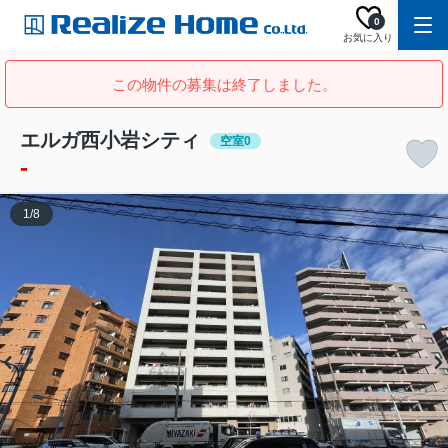
0
お気に入り
この物件の募集は終了しました。
エルガ西小岩シティ
空室0
-
1
/
8