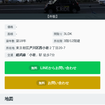
【外観】
-
価格
-
3LDK
面積
間取り
築18年
3階/12階建
築年数
所在階
東京都
江戸川区
西小岩
２丁目20-7
所在地
総武線
「
小岩
」駅 徒歩7分
交通
LINEからお問い合わせ
無料
お問い合わせ
無料
地図