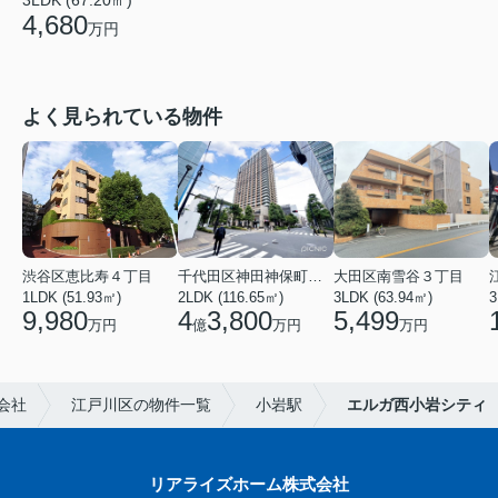
4,680
万円
よく見られている物件
渋谷区恵比寿４丁目
千代田区神田神保町１丁目
大田区南雪谷３丁目
1LDK (51.93㎡)
2LDK (116.65㎡)
3LDK (63.94㎡)
3
9,980
4
3,800
5,499
万円
億
万円
万円
会社
江戸川区の物件一覧
小岩駅
エルガ西小岩シティ
リアライズホーム株式会社