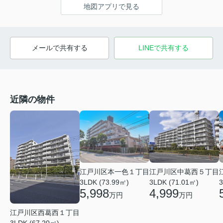
地図アプリで見る
メールで共有する
LINEで共有する
近隣の物件
江戸川区本一色１丁目
江戸川区中葛西５丁目
3LDK (73.99㎡)
3LDK (71.01㎡)
3
5,998
4,999
万円
万円
江戸川区西葛西１丁目
3LDK (67.20㎡)