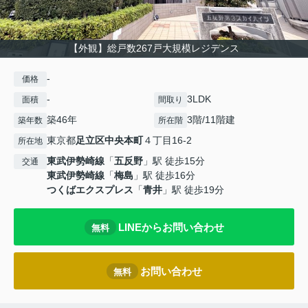
【外観】総戸数267戸大規模レジデンス
-
価格
-
3LDK
面積
間取り
築46年
3階/11階建
築年数
所在階
東京都
足立区
中央本町
４丁目16-2
所在地
東武伊勢崎線
「
五反野
」駅 徒歩15分
交通
東武伊勢崎線
「
梅島
」駅 徒歩16分
つくばエクスプレス
「
青井
」駅 徒歩19分
LINEからお問い合わせ
無料
お問い合わせ
無料