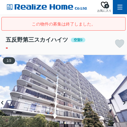
0
お気に入り
この物件の募集は終了しました。
五反野第三スカイハイツ
空室0
-
1
/
3