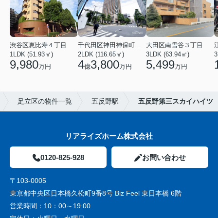
渋谷区恵比寿４丁目
千代田区神田神保町１丁目
大田区南雪谷３丁目
1LDK (51.93㎡)
2LDK (116.65㎡)
3LDK (63.94㎡)
3
9,980
4
3,800
5,499
万円
億
万円
万円
足立区の物件一覧
五反野駅
五反野第三スカイハイツ
リアライズホーム株式会社
0120-825-928
お問い合わせ
〒103-0005
東京都中央区日本橋久松町9番8号 Biz Feel 東日本橋 6階
営業時間：
10：00～19:00