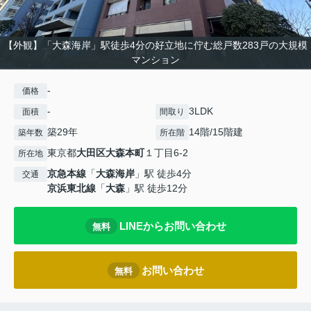
【外観】「大森海岸」駅徒歩4分の好立地に佇む総戸数283戸の大規模
マンション
-
価格
-
3LDK
面積
間取り
築29年
14階/15階建
築年数
所在階
東京都
大田区
大森本町
１丁目6-2
所在地
京急本線
「
大森海岸
」駅 徒歩4分
交通
京浜東北線
「
大森
」駅 徒歩12分
LINEからお問い合わせ
無料
お問い合わせ
無料