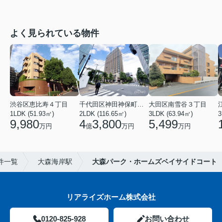
よく見られている物件
渋谷区恵比寿４丁目
千代田区神田神保町１丁目
大田区南雪谷３丁目
1LDK (51.93㎡)
2LDK (116.65㎡)
3LDK (63.94㎡)
3
9,980
4
3,800
5,499
万円
億
万円
万円
件一覧
大森海岸駅
大森パーク・ホームズベイサイドコート
リアライズホーム株式会社
0120-825-928
お問い合わせ