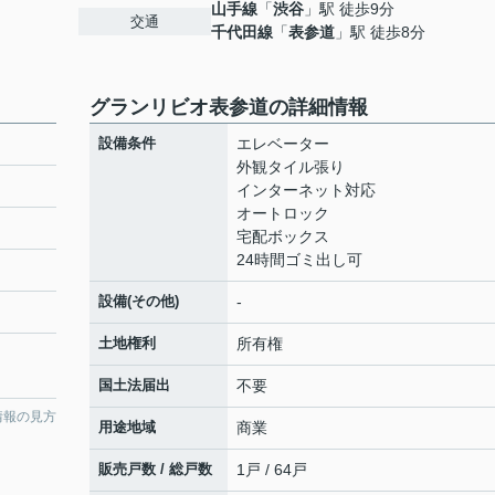
山手線
「
渋谷
」駅 徒歩9分
交通
千代田線
「
表参道
」駅 徒歩8分
グランリビオ表参道の詳細情報
設備条件
エレベーター
外観タイル張り
インターネット対応
オートロック
宅配ボックス
24時間ゴミ出し可
設備(その他)
-
土地権利
所有権
国土法届出
不要
情報の見方
用途地域
商業
販売戸数 / 総戸数
1戸 / 64戸