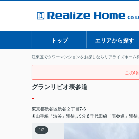
トップ
エリアから探す
江東区でタワーマンションをお探しならリアライズホーム
この物
グランリビオ表参道
-
東京都
渋谷区
渋谷
２丁目7-6
山手線「渋谷」駅徒歩9分
千代田線「表参道」駅徒
1
/
7