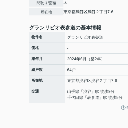
-/-
間取り/面積
東京都
渋谷区
渋谷
２丁目7-6
所在地
グランリビオ表参道の基本情報
物件名
グランリビオ表参道
価格
-
築年月
2024年6月（築2年）
総戸数
64戸
所在地
東京都
渋谷区
渋谷
２丁目7-6
交通
山手線
「
渋谷
」駅 徒歩9分
千代田線
「
表参道
」駅 徒歩8分