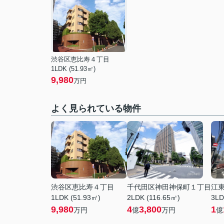
渋谷区恵比寿４丁目
1LDK (51.93㎡)
9,980
万円
よく見られている物件
渋谷区恵比寿４丁目
千代田区神田神保町１丁目
江
1LDK (51.93㎡)
2LDK (116.65㎡)
3LD
9,980
4
3,800
1
万円
億
万円
億