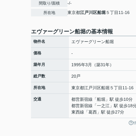
-/-
間取り/面積
東京都
江戸川区
船堀
５丁目11-16
所在地
エヴァーグリーン船堀の基本情報
物件名
エヴァーグリーン船堀
価格
-
築年月
1995年3月（築31年）
総戸数
20戸
所在地
東京都
江戸川区
船堀
５丁目11-16
交通
都営新宿線
「
船堀
」駅 徒歩10分
都営新宿線
「
一之江
」駅 徒歩18
東西線
「
葛西
」駅 徒歩27分