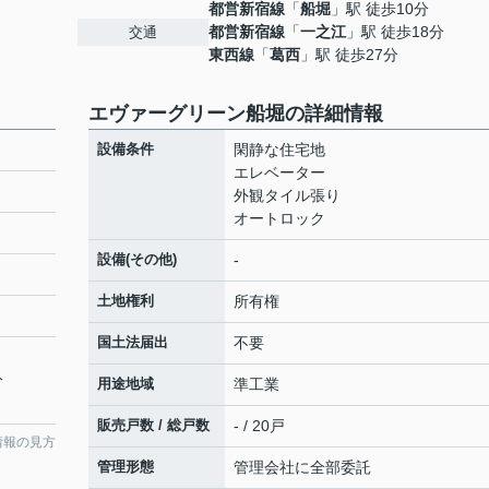
都営新宿線
「
船堀
」駅 徒歩10分
都営新宿線
「
一之江
」駅 徒歩18分
交通
東西線
「
葛西
」駅 徒歩27分
エヴァーグリーン船堀の詳細情報
設備条件
閑静な住宅地
エレベーター
外観タイル張り
オートロック
設備(その他)
-
土地権利
所有権
国土法届出
不要
分
用途地域
準工業
販売戸数 / 総戸数
- / 20戸
情報の見方
管理形態
管理会社に全部委託