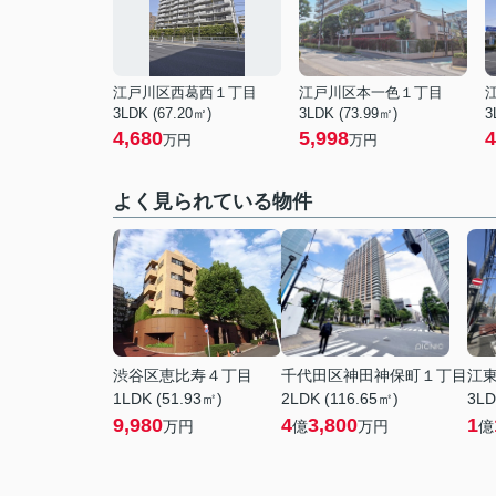
江戸川区西葛西１丁目
江戸川区本一色１丁目
3LDK (67.20㎡)
3LDK (73.99㎡)
3
4,680
5,998
4
万円
万円
よく見られている物件
渋谷区恵比寿４丁目
千代田区神田神保町１丁目
江
1LDK (51.93㎡)
2LDK (116.65㎡)
3LD
9,980
4
3,800
1
万円
億
万円
億