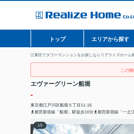
トップ
エリアから探す
江東区でタワーマンションをお探しならリアライズホーム
この物
エヴァーグリーン船堀
-
東京都
江戸川区
船堀
５丁目11-16
都営新宿線「船堀」駅徒歩10分
都営新宿線「一之江
1
/
3