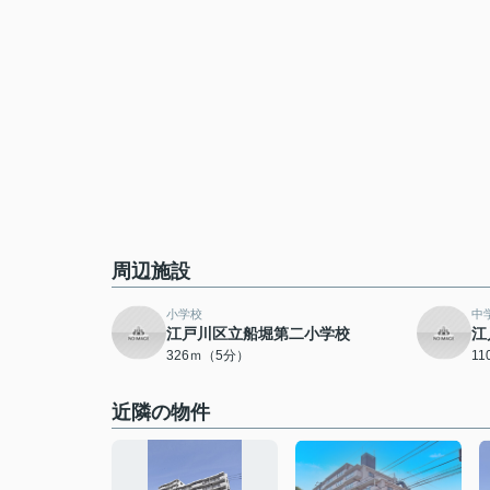
周辺施設
小学校
中
江戸川区立船堀第二小学校
江
326ｍ（5分）
1
近隣の物件