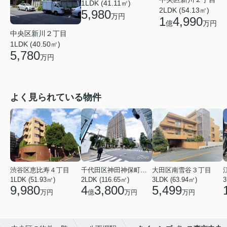
1LDK (41.11㎡)
2LDK (54.13㎡)
5,980
万円
1
4,990
億
万円
中央区新川２丁目
1LDK (40.50㎡)
5,780
万円
よく見られている物件
渋谷区恵比寿４丁目
千代田区神田神保町１丁目
大田区南雪谷３丁目
1LDK (51.93㎡)
2LDK (116.65㎡)
3LDK (63.94㎡)
3
9,980
4
3,800
5,499
万円
億
万円
万円