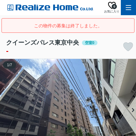
0
お気に入り
この物件の募集は終了しました。
クイーンズパレス東京中央
空室0
-
1
/
7