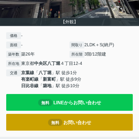
【外観】
-
価格
-
2LDK＋S(納戸)
面積
間取り
築26年
3階/12階建
築年数
所在階
東京都
中央区
八丁堀
４丁目12-4
所在地
京葉線
「
八丁堀
」駅 徒歩1分
交通
有楽町線
「
新富町
」駅 徒歩9分
日比谷線
「
築地
」駅 徒歩10分
LINEからお問い合わせ
無料
お問い合わせ
無料