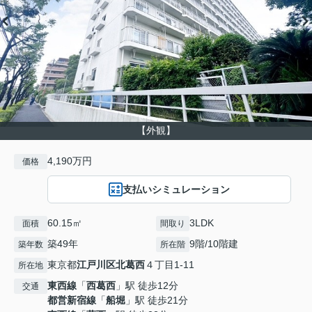
【外観】
4,190万円
価格
支払いシミュレーション
60.15㎡
3LDK
面積
間取り
築49年
9階/10階建
築年数
所在階
東京都
江戸川区
北葛西
４丁目1-11
所在地
東西線
「
西葛西
」駅 徒歩12分
交通
都営新宿線
「
船堀
」駅 徒歩21分