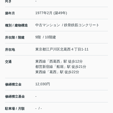
-
向き
1977年2月 (築49年)
築年月
中古マンション / 鉄骨鉄筋コンクリート
種別 / 建物構造
9階 / 10階建
所在階 / 階建
東京都
江戸川区
北葛西
４丁目1-11
所在地
東西線
「
西葛西
」駅 徒歩12分
交通
都営新宿線
「
船堀
」駅 徒歩21分
東西線
「
葛西
」駅 徒歩22分
12,030円
修繕積立金
-
修繕積立基金
- / -
駐車場 / 月額