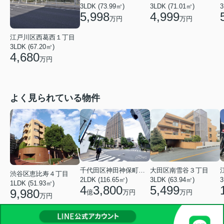
3LDK (73.99㎡)
3LDK (71.01㎡)
3
5,998
4,999
万円
万円
江戸川区西葛西１丁目
3LDK (67.20㎡)
4,680
万円
よく見られている物件
千代田区神田神保町１丁目
大田区南雪谷３丁目
渋谷区恵比寿４丁目
2LDK (116.65㎡)
3LDK (63.94㎡)
3
1LDK (51.93㎡)
4
3,800
5,499
9,980
億
万円
万円
万円