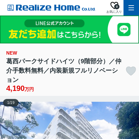
0
お気に入り
NEW
葛西パークサイドハイツ（9階部分）／仲
介手数料無料／内装新規フルリノベーシ
ョン
4,190
万円
1
/
19