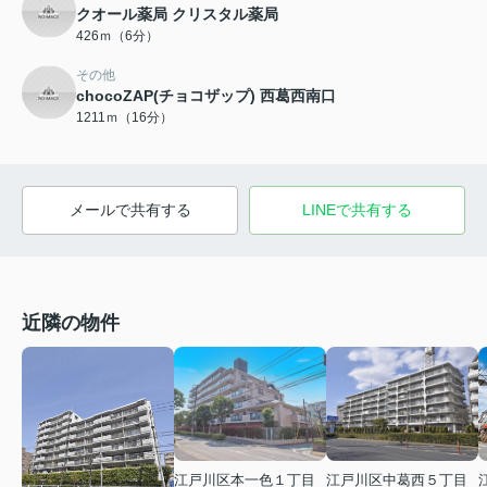
クオール薬局 クリスタル薬局
426ｍ（6分）
その他
chocoZAP(チョコザップ) 西葛西南口
1211ｍ（16分）
メールで共有する
LINEで共有する
近隣の物件
江戸川区本一色１丁目
江戸川区中葛西５丁目