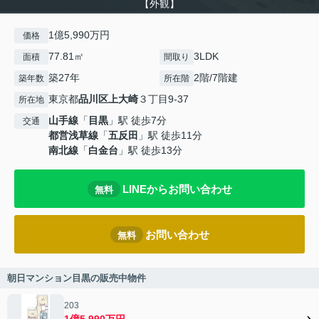
【外観】
1億5,990万円
価格
77.81㎡
3LDK
面積
間取り
築27年
2階/7階建
築年数
所在階
東京都
品川区
上大崎
３丁目9-37
所在地
山手線
「
目黒
」駅 徒歩7分
交通
都営浅草線
「
五反田
」駅 徒歩11分
南北線
「
白金台
」駅 徒歩13分
LINEからお問い合わせ
無料
お問い合わせ
無料
朝日マンション目黒の販売中物件
203
1億5,990万円