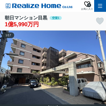
0
お気に入り
朝日マンション目黒
空室1
1億5,990万円
1
/
17