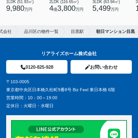
1LDK (51.93㎡)
2LDK (116.65㎡)
3LDK (63.94㎡)
3
9,980
4
3,800
5,499
万円
億
万円
万円
式会社
品川区の物件一覧
目黒駅
朝日マンション目黒
リアライズホーム株式会社
0120-825-928
お問い合わせ
〒103-0005
東京都中央区日本橋久松町9番8号 Biz Feel 東日本橋 6階
営業時間：
10：00～19:00
定休日：
火曜日・水曜日