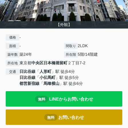
【外観】
-
価格
-
2LDK
面積
間取り
築24年
5階/14階建
築年数
所在階
東京都
中央区
日本橋堀留町
２丁目7-2
所在地
日比谷線
「
人形町
」駅 徒歩4分
交通
日比谷線
「
小伝馬町
」駅 徒歩5分
都営新宿線
「
馬喰横山
」駅 徒歩6分
LINEからお問い合わせ
無料
お問い合わせ
無料