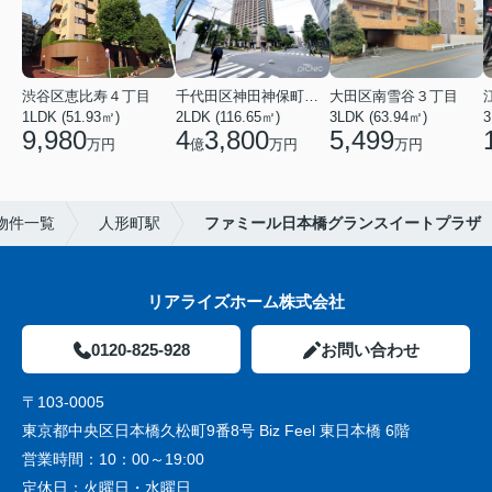
渋谷区恵比寿４丁目
千代田区神田神保町１丁目
大田区南雪谷３丁目
1LDK (51.93㎡)
2LDK (116.65㎡)
3LDK (63.94㎡)
3
9,980
4
3,800
5,499
万円
億
万円
万円
物件一覧
人形町駅
ファミール日本橋グランスイートプラザ
リアライズホーム株式会社
0120-825-928
お問い合わせ
〒103-0005
東京都中央区日本橋久松町9番8号 Biz Feel 東日本橋 6階
営業時間：
10：00～19:00
定休日：
火曜日・水曜日