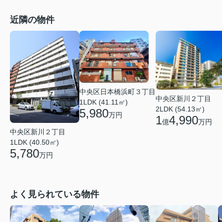
近隣の物件
中央区日本橋浜町３丁目
中央区新川２丁目
1LDK (41.11㎡)
2LDK (54.13㎡)
5,980
万円
1
4,990
億
万円
中央区新川２丁目
1LDK (40.50㎡)
5,780
万円
よく見られている物件