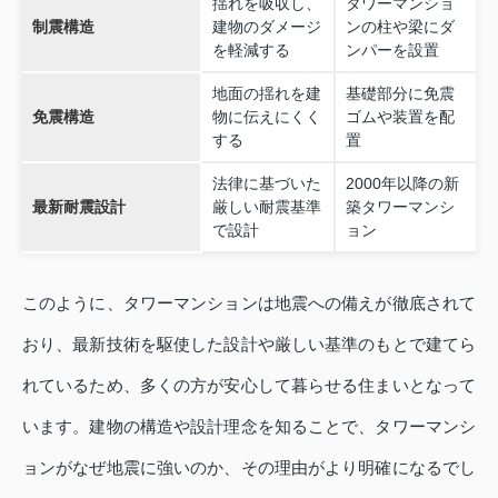
揺れを吸収し、
タワーマンショ
制震構造
建物のダメージ
ンの柱や梁にダ
を軽減する
ンパーを設置
地面の揺れを建
基礎部分に免震
免震構造
物に伝えにくく
ゴムや装置を配
する
置
法律に基づいた
2000年以降の新
最新耐震設計
厳しい耐震基準
築タワーマンシ
で設計
ョン
このように、タワーマンションは地震への備えが徹底されて
おり、最新技術を駆使した設計や厳しい基準のもとで建てら
れているため、多くの方が安心して暮らせる住まいとなって
います。建物の構造や設計理念を知ることで、タワーマンシ
ョンがなぜ地震に強いのか、その理由がより明確になるでし