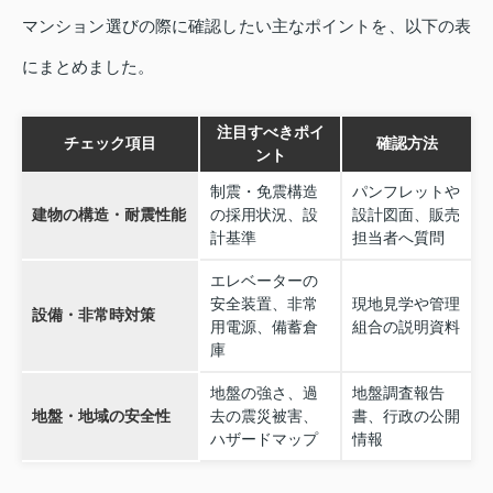
マンション選びの際に確認したい主なポイントを、以下の表
にまとめました。
注目すべきポイ
チェック項目
確認方法
ント
制震・免震構造
パンフレットや
建物の構造・耐震性能
の採用状況、設
設計図面、販売
計基準
担当者へ質問
エレベーターの
安全装置、非常
現地見学や管理
設備・非常時対策
用電源、備蓄倉
組合の説明資料
庫
地盤の強さ、過
地盤調査報告
地盤・地域の安全性
去の震災被害、
書、行政の公開
ハザードマップ
情報