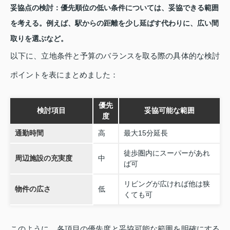
妥協点の検討：
優先順位の低い条件については、妥協できる範囲
を考える。例えば、駅からの距離を少し延ばす代わりに、広い間
取りを選ぶなど。
以下に、立地条件と予算のバランスを取る際の具体的な検討
ポイントを表にまとめました：
優先
検討項目
妥協可能な範囲
度
通勤時間
高
最大15分延長
徒歩圏内にスーパーがあれ
周辺施設の充実度
中
ば可
リビングが広ければ他は狭
物件の広さ
低
くても可
このように、各項目の優先度と妥協可能な範囲を明確にする