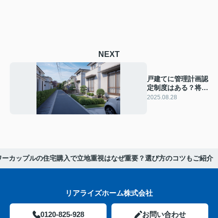
NEXT
戸建てに管理計画認
定制度はある？将来
の創設検討や今後の
2025.08.28
動向を解説
ワーカップルの住宅購入で立地重視はなぜ重要？選び方のコツもご紹介
リアライズホーム株式会社
0120-825-928
お問い合わせ