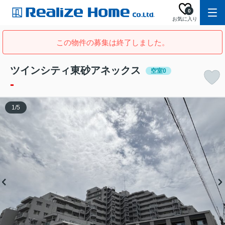
0
お気に入り
この物件の募集は終了しました。
ツインシティ東砂アネックス
空室0
-
1
/
5