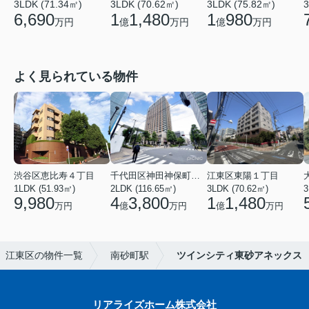
3LDK (71.34㎡)
3LDK (70.62㎡)
3LDK (75.82㎡)
3
6,690
1
1,480
1
980
万円
億
万円
億
万円
よく見られている物件
渋谷区恵比寿４丁目
千代田区神田神保町１丁目
江東区東陽１丁目
1LDK (51.93㎡)
2LDK (116.65㎡)
3LDK (70.62㎡)
3
9,980
4
3,800
1
1,480
万円
億
万円
億
万円
江東区の物件一覧
南砂町駅
ツインシティ東砂アネックス
リアライズホーム株式会社