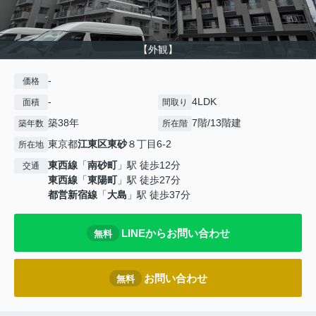
【外観】
-
価格
-
4LDK
面積
間取り
築38年
7階/13階建
築年数
所在階
東京都
江東区
東砂
８丁目6-2
所在地
東西線
「
南砂町
」駅 徒歩12分
交通
東西線
「
東陽町
」駅 徒歩27分
都営新宿線
「
大島
」駅 徒歩37分
LINEからお問い合わせ
無料
お問い合わせ
無料