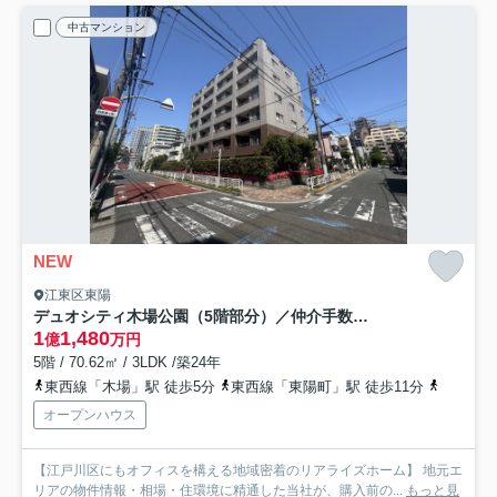
中古マンション
NEW
江東区東陽
デュオシティ木場公園（5階部分）／仲介手数料無料／新規フルリノベーション
1
1,480
億
万円
5階 / 70.62㎡ / 3LDK /築24年
東西線「木場」駅 徒歩5分
東西線「東陽町」駅 徒歩11分
東西線「
オープンハウス
【江戸川区にもオフィスを構える地域密着のリアライズホーム】 地元エ
リアの物件情報・相場・住環境に精通した当社が、購入前の...
もっと見