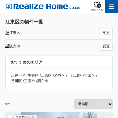
0
お気に入り
江東区の物件一覧
江東区
変更
販売中
変更
おすすめのエリア
江戸川区
/
中央区
/
江東区
/
渋谷区
/
千代田区
/
大田区
/
品川区
/
三鷹市
/
調布市
5
件
中古マンション