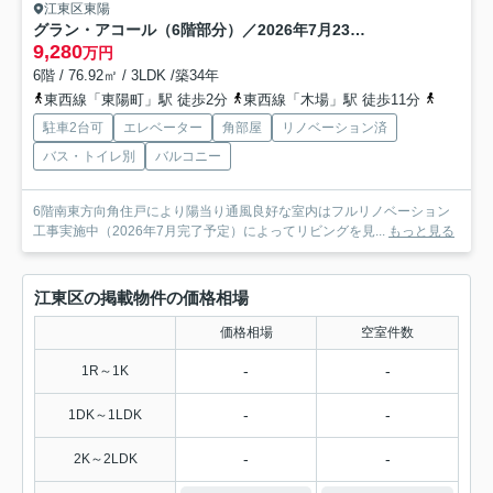
江東区東陽
グラン・アコール（6階部分）／2026年7月23日完成
9,280
万円
6階 / 76.92㎡ / 3LDK /築34年
東西線「東陽町」駅 徒歩2分
東西線「木場」駅 徒歩11分
京葉線「
駐車2台可
エレベーター
角部屋
リノベーション済
バス・トイレ別
バルコニー
6階南東方向角住戸により陽当り通風良好な室内はフルリノベーション
工事実施中（2026年7月完了予定）によってリビングを見...
もっと見る
江東区の掲載物件の価格相場
価格相場
空室件数
-
-
1R～1K
-
-
1DK～1LDK
-
-
2K～2LDK