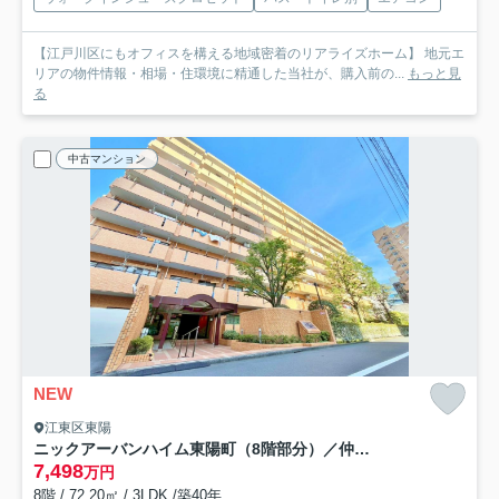
【江戸川区にもオフィスを構える地域密着のリアライズホーム】 地元エ
リアの物件情報・相場・住環境に精通した当社が、購入前の...
もっと見
る
中古マンション
NEW
江東区東陽
ニックアーバンハイム東陽町（8階部分）／仲介手数料無料／新規フルリノベーション
7,498
万円
8階 / 72.20㎡ / 3LDK /築40年