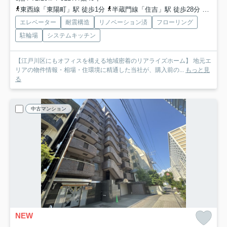
東西線「東陽町」駅 徒歩1分
半蔵門線「住吉」駅 徒歩28分
京葉線
エレベーター
耐震構造
リノベーション済
フローリング
駐輪場
システムキッチン
【江戸川区にもオフィスを構える地域密着のリアライズホーム】 地元エ
リアの物件情報・相場・住環境に精通した当社が、購入前の...
もっと見
る
中古マンション
NEW