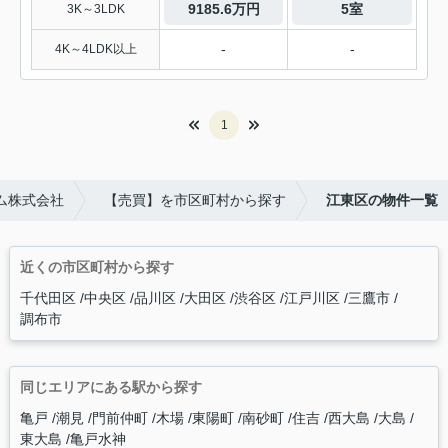
9185.6万円
5室
3K～3LDK
-
-
4K～4LDK以上
1
ム株式会社
【売買】を市区町村から探す
江東区の物件一覧
近くの市区町村から探す
千代田区
中央区
品川区
大田区
渋谷区
江戸川区
三鷹市
調布市
同じエリアにある駅から探す
亀戸
潮見
門前仲町
木場
東陽町
南砂町
住吉
西大島
大島
東大島
亀戸水神