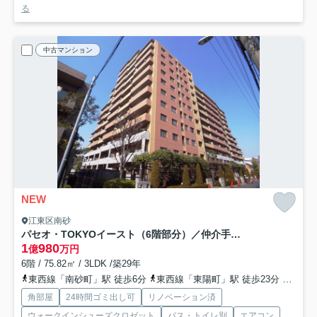
る
中古マンション
NEW
江東区南砂
パセオ・TOKYOイースト（6階部分）／仲介手数料無料／新規フルリノベーション
1
980
億
万円
6階 / 75.82㎡ / 3LDK /築29年
東西線「南砂町」駅 徒歩6分
東西線「東陽町」駅 徒歩23分
京葉線
角部屋
24時間ゴミ出し可
リノベーション済
ウォークインシューズクロゼット
バス・トイレ別
エアコン