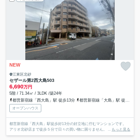
NEW
江東区北砂
セザール第2西大島
503
6,690
万円
5階 / 71.34㎡ / 3LDK /築24年
都営新宿線「西大島」駅 徒歩13分
都営新宿線「大島」駅 徒歩20分
オープンハウス
都営新宿線「西大島」駅徒歩好13分の好立地に佇むマンションです。
アリオ北砂店まで徒歩５分で日々の買い物に困りません。 ...
もっと見る