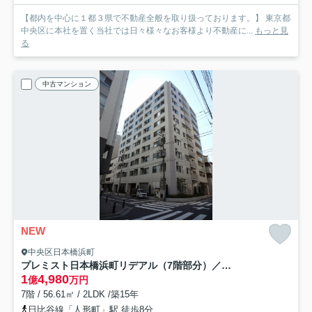
【都内を中心に１都３県で不動産全般を取り扱っております。】 東京都
中央区に本社を置く当社では日々様々なお客様より不動産に...
もっと見
る
中古マンション
NEW
中央区日本橋浜町
プレミスト日本橋浜町リデアル（7階部分）／仲介手数料無料／新規フルリノベーション
1
4,980
億
万円
7階 / 56.61㎡ / 2LDK /築15年
日比谷線「人形町」駅 徒歩8分