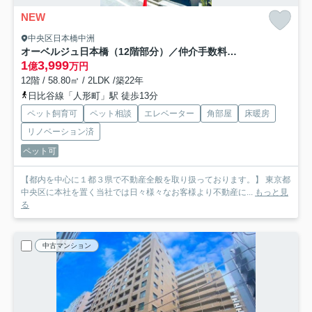
NEW
中央区日本橋中洲
オーベルジュ日本橋（12階部分）／仲介手数料無料／新規リノベーション
1
3,999
億
万円
12階 / 58.80㎡ / 2LDK /築22年
日比谷線「人形町」駅 徒歩13分
ペット飼育可
ペット相談
エレベーター
角部屋
床暖房
リノベーション済
ペット可
【都内を中心に１都３県で不動産全般を取り扱っております。】 東京都
中央区に本社を置く当社では日々様々なお客様より不動産に...
もっと見
る
中古マンション