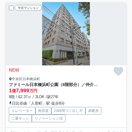
中古マンション
NEW
中央区日本橋浜町
ファミール日本橋浜町公園（8階部分）／仲介手数料無料／新規フルリノベーション
1
7,999
億
万円
8階 / 62.37㎡ / 3LDK /築27年
日比谷線「人形町」駅 徒歩8分
エレベーター
角部屋
24時間ゴミ出し可
床暖房
二重サッシ
リノベーション済