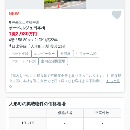
NEW
中央区日本橋中洲
オーベルジュ日本橋
1
2,980
億
万円
4階 / 58.80㎡ / 2LDK /築22年
日比谷線「人形町」駅 徒歩13分
ペット相談
エレベーター
角部屋
リフォーム済
バス・トイレ別
室内洗濯機置場
【都内を中心に１都３県で不動産全般を取り扱っております。】 東京都
中央区に本社を置く当社では日々様々なお客様より不動産に...
もっと見
る
人形町の掲載物件の価格相場
価格相場
空室件数
-
-
1R～1K