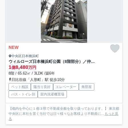
NEW
中央区日本橋浜町
ウィルローズ日本橋浜町公園（8階部分）／仲介手数料無料／新規リフォーム
1
8,480
億
万円
8階 / 65.62㎡ / 3LDK /築6年
日比谷線「人形町」駅 徒歩10分
ペット相談
陽当り良好
エレベーター
角部屋
バス・トイレ別
室内洗濯機置場
【都内を中心に１都３県で不動産全般を取り扱っております。】 東京都
中央区に本社を置く当社では日々様々なお客様より不動産に...
もっと見
る