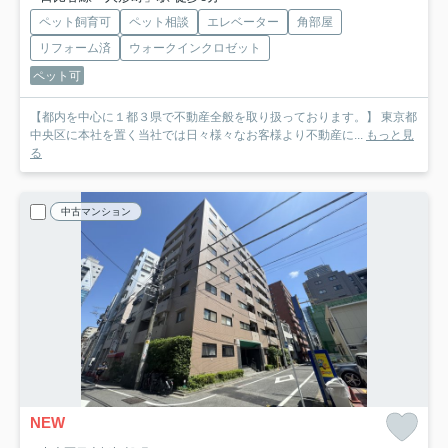
ペット飼育可
ペット相談
エレベーター
角部屋
リフォーム済
ウォークインクロゼット
ペット可
【都内を中心に１都３県で不動産全般を取り扱っております。】 東京都
中央区に本社を置く当社では日々様々なお客様より不動産に...
もっと見
る
中古マンション
NEW