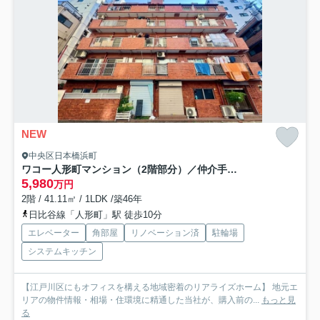
NEW
中央区日本橋浜町
ワコー人形町マンション（2階部分）／仲介手数料無料／新規フルリノベーション
5,980
万円
2階 / 41.11㎡ / 1LDK /築46年
日比谷線「人形町」駅 徒歩10分
エレベーター
角部屋
リノベーション済
駐輪場
システムキッチン
【江戸川区にもオフィスを構える地域密着のリアライズホーム】 地元エ
リアの物件情報・相場・住環境に精通した当社が、購入前の...
もっと見
る