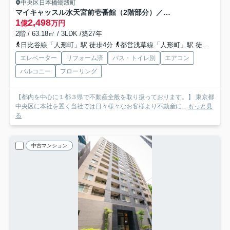
中央区日本橋蛎殻町
マイキャッスル水天宮前壱番館（2階部分）／仲介手数料無料／新規フルリノベーション
1
2,498
億
万円
2階 / 63.18㎡ / 3LDK /築27年
日比谷線「人形町」駅 徒歩4分
都営浅草線「人形町」駅 徒歩10分
エレベーター
リフォーム済
バス・トイレ別
エアコン
バルコニー
フローリング
【都内を中心に１都３県で不動産全般を取り扱っております。】 東京都
中央区に本社を置く当社では日々様々なお客様より不動産に...
もっと見
る
中古マンション