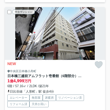
中古マンション
NEW
中央区日本橋小舟町
日本橋三越前アムフラット壱番館（6階部分）／仲介手数料無料／新規リノベーション
1
4,999
億
万円
6階 / 57.16㎡ / 2LDK /築21年
日比谷線「人形町」駅 徒歩4分
エレベーター
角部屋
床暖房
リノベーション済
リフォーム済
天井が高い