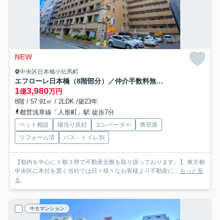
NEW
中央区日本橋小伝馬町
エフローレ日本橋（8階部分）／仲介手数料無料／新規フルリノベーション
1
3,980
億
万円
8階 / 57.91㎡ / 2LDK /築23年
都営浅草線「人形町」駅 徒歩7分
ペット相談
陽当り良好
エレベーター
角部屋
リフォーム済
バス・トイレ別
【都内を中心に１都３県で不動産全般を取り扱っております。】 東京都
中央区に本社を置く当社では日々様々なお客様より不動産に...
もっと見
る
中古マンション