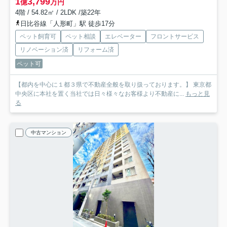
1
3,799
億
万円
4階 / 54.82㎡ / 2LDK /築22年
日比谷線「人形町」駅 徒歩17分
ペット飼育可
ペット相談
エレベーター
フロントサービス
リノベーション済
リフォーム済
ペット可
【都内を中心に１都３県で不動産全般を取り扱っております。】 東京都
中央区に本社を置く当社では日々様々なお客様より不動産に...
もっと見
る
中古マンション