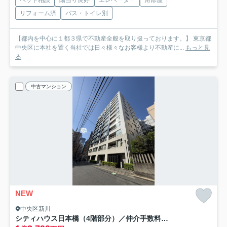
ペット相談
陽当り良好
エレベーター
角部屋
リフォーム済
バス・トイレ別
【都内を中心に１都３県で不動産全般を取り扱っております。】 東京都
中央区に本社を置く当社では日々様々なお客様より不動産に...
もっと見
る
中古マンション
NEW
中央区新川
シティハウス日本橋（4階部分）／仲介手数料無料／新規フルリノベーション