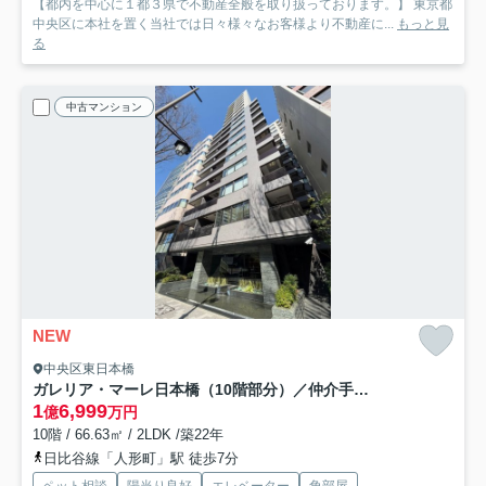
【都内を中心に１都３県で不動産全般を取り扱っております。】 東京都
中央区に本社を置く当社では日々様々なお客様より不動産に...
もっと見
る
中古マンション
NEW
中央区東日本橋
ガレリア・マーレ日本橋（10階部分）／仲介手数料無料／新規フルリノベーション
1
6,999
億
万円
10階 / 66.63㎡ / 2LDK /築22年
日比谷線「人形町」駅 徒歩7分