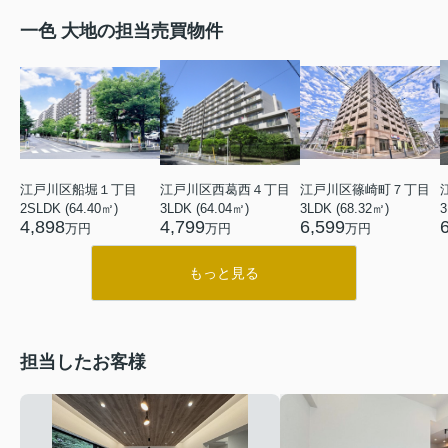
一色 大地の担当売買物件
江戸川区船堀１丁目
江戸川区西葛西４丁目
江戸川区篠崎町７丁目
2SLDK (64.40㎡)
3LDK (64.04㎡)
3LDK (68.32㎡)
3
4,898
4,799
6,599
万円
万円
万円
もっと見る
担当したお客様