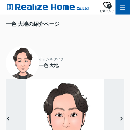
0
お気に入り
一色 大地の紹介ページ
イッシキ ダイチ
一色 大地