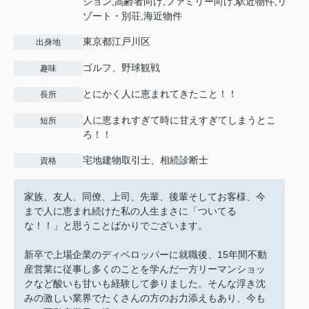
ション,高齢者向け,ファミリー向け,駅近物件,リ
ゾート・別荘,海近物件
東京都江戸川区
出身地
ゴルフ、野球観戦
趣味
とにかく人に恵まれてきたこと！！
長所
人に恵まれすぎて時に甘えすぎてしまうとこ
短所
ろ！！
宅地建物取引士、相続診断士
資格
家族、友人、同僚、上司、先輩、後輩そしてお客様、今
まで人に恵まれ続けた私の人生まさに「ついてる
な！！」と思うことばかりでございます。
新卒で上場企業のディベロッパーに就職後、15年間不動
産営業に従事し多くのことを学んだ一方リーマンショッ
クなど酸いも甘いも経験して参りました。そんな浮き沈
みの激しい業界でたくさんの方のお力添えもあり、今も