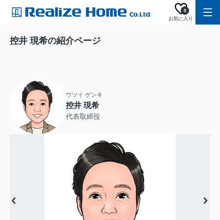
0
お気に入り
控井 現希の紹介ページ
ウツイ ゲンキ
控井 現希
代表取締役