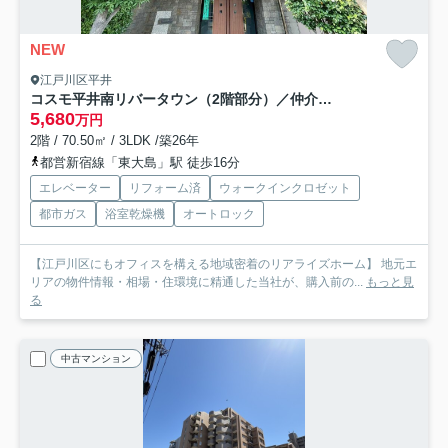
NEW
江戸川区平井
コスモ平井南リバータウン（2階部分）／仲介手数料無料／内装新規フルリノベーション
5,680
万円
2階 / 70.50㎡ / 3LDK /築26年
都営新宿線「東大島」駅 徒歩16分
エレベーター
リフォーム済
ウォークインクロゼット
都市ガス
浴室乾燥機
オートロック
【江戸川区にもオフィスを構える地域密着のリアライズホーム】 地元エ
リアの物件情報・相場・住環境に精通した当社が、購入前の...
もっと見
る
中古マンション