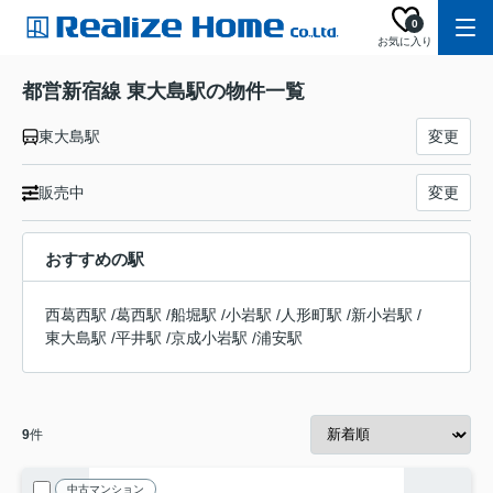
0
お気に入り
都営新宿線 東大島駅の物件一覧
東大島駅
変更
販売中
変更
おすすめの駅
西葛西駅
/
葛西駅
/
船堀駅
/
小岩駅
/
人形町駅
/
新小岩駅
/
東大島駅
/
平井駅
/
京成小岩駅
/
浦安駅
9
件
中古マンション