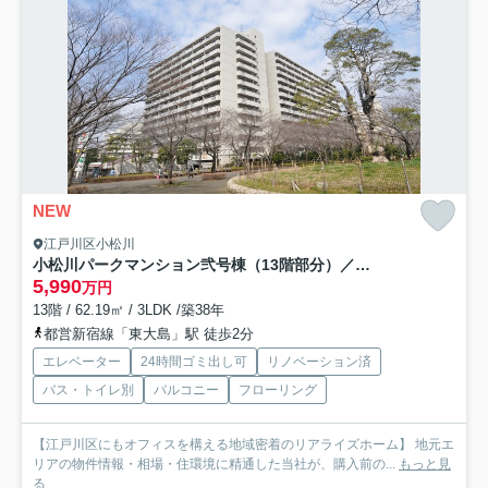
NEW
江戸川区小松川
小松川パークマンション弐号棟（13階部分）／仲介手数料無料／新規フルリノベーション
5,990
万円
13階 / 62.19㎡ / 3LDK /築38年
都営新宿線「東大島」駅 徒歩2分
エレベーター
24時間ゴミ出し可
リノベーション済
バス・トイレ別
バルコニー
フローリング
【江戸川区にもオフィスを構える地域密着のリアライズホーム】 地元エ
リアの物件情報・相場・住環境に精通した当社が、購入前の...
もっと見
る