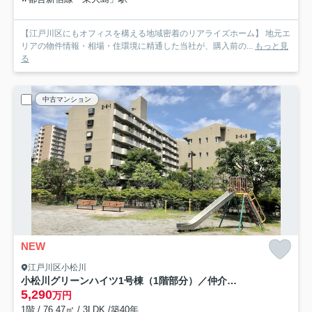
【江戸川区にもオフィスを構える地域密着のリアライズホーム】 地元エ
リアの物件情報・相場・住環境に精通した当社が、購入前の...
もっと見
る
中古マンション
NEW
江戸川区小松川
小松川グリーンハイツ1号棟（1階部分）／仲介手数料無料／内装新規フルリノベーション
5,290
万円
1階 / 76.47㎡ / 3LDK /築40年