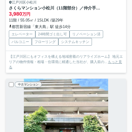
江戸川区小松川
さくらマンション小松川（11階部分）／仲介手数料無料／新規フルリノベーション
3,980
万円
11階 / 55.05㎡ / 1SLDK /築29年
都営新宿線「東大島」駅 徒歩14分
エレベーター
24時間ゴミ出し可
リノベーション済
バルコニー
フローリング
システムキッチン
【江戸川区にもオフィスを構える地域密着のリアライズホーム】 地元エ
リアの物件情報・相場・住環境に精通した当社が、購入前の...
もっと見
る
中古マンション