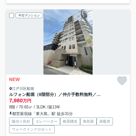
中古マンション
NEW
江戸川区船堀
ルフォン船堀（8階部分）／仲介手数料無料／新規フルリノベーション
7,980
万円
8階 / 70.65㎡ / 3LDK /築13年
都営新宿線「東大島」駅 徒歩31分
陽当り良好
エレベーター
耐震構造
角部屋
床暖房
ウォークインクロゼット