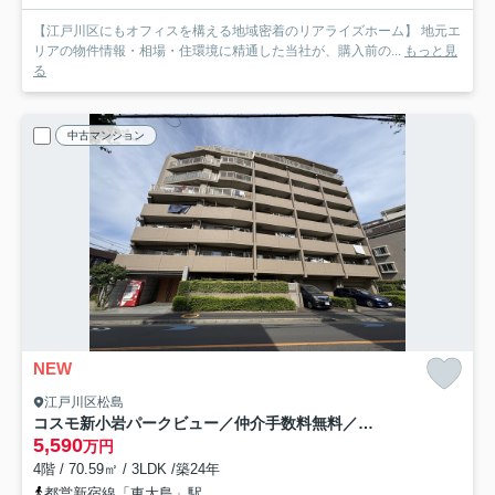
【江戸川区にもオフィスを構える地域密着のリアライズホーム】 地元エ
リアの物件情報・相場・住環境に精通した当社が、購入前の...
もっと見
る
中古マンション
NEW
江戸川区松島
コスモ新小岩パークビュー／仲介手数料無料／新規フルリノベーション
5,590
万円
4階 / 70.59㎡ / 3LDK /築24年
都営新宿線「東大島」駅