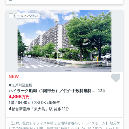
中古マンション
NEW
江戸川区船堀
ハイラーク船堀（1階部分）／仲介手数料無料／内装新規フルリノベーション
124
4,898
万円
1階 / 64.40㎡ / 2SLDK /築46年
都営新宿線「東大島」駅 徒歩22分
【江戸川区にもオフィスを構える地域密着のリアライズホーム】 地元エ
リアの物件情報・相場・住環境に精通した当社が、購入前の...
もっと見