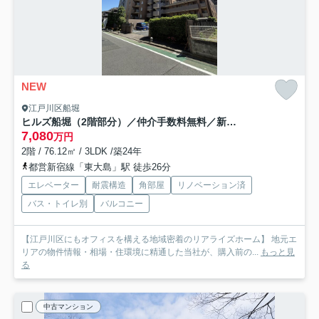
NEW
江戸川区船堀
ヒルズ船堀（2階部分）／仲介手数料無料／新規フルリノベーション
7,080
万円
2階 / 76.12㎡ / 3LDK /築24年
都営新宿線「東大島」駅 徒歩26分
エレベーター
耐震構造
角部屋
リノベーション済
バス・トイレ別
バルコニー
【江戸川区にもオフィスを構える地域密着のリアライズホーム】 地元エ
リアの物件情報・相場・住環境に精通した当社が、購入前の...
もっと見
る
中古マンション