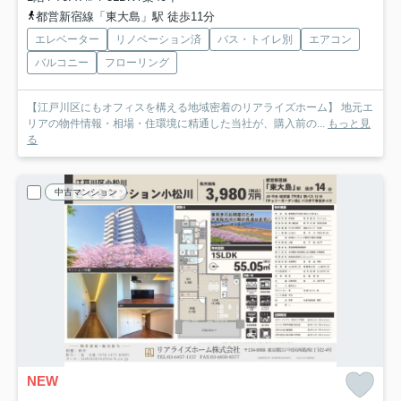
都営新宿線「東大島」駅 徒歩11分
エレベーター
リノベーション済
バス・トイレ別
エアコン
バルコニー
フローリング
【江戸川区にもオフィスを構える地域密着のリアライズホーム】 地元エ
リアの物件情報・相場・住環境に精通した当社が、購入前の...
もっと見
る
中古マンション
NEW